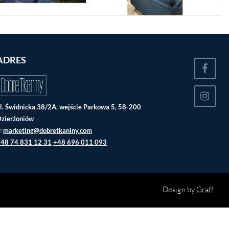
ADRES
l. Świdnicka 38/2A, wejście Parkowa 5, 58-200
zierżoniów
marketing@dobretkaniny.com
+48 74 831 12 31
+48 696 011 093
Design by
Graff