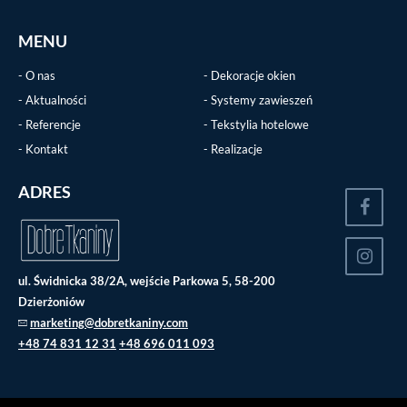
MENU
O nas
Dekoracje okien
Aktualności
Systemy zawieszeń
Referencje
Tekstylia hotelowe
Kontakt
Realizacje
ADRES
ul. Świdnicka 38/2A, wejście Parkowa 5, 58-200
Dzierżoniów
marketing@dobretkaniny.com
+48 74 831 12 31
+48 696 011 093