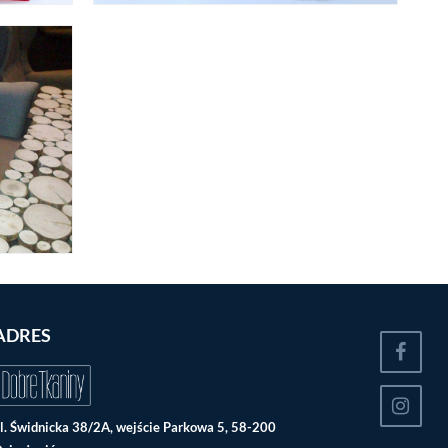
ADRES
l. Świdnicka 38/2A, wejście Parkowa 5, 58-200