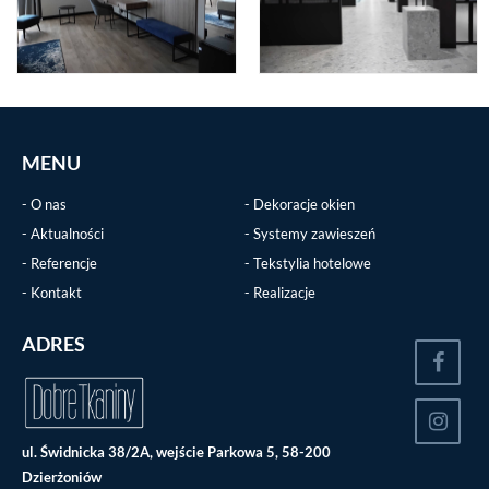
Kontakt
MENU
O nas
Dekoracje okien
Aktualności
Systemy zawieszeń
Referencje
Tekstylia hotelowe
Kontakt
Realizacje
ADRES
ul. Świdnicka 38/2A, wejście Parkowa 5, 58-200
Dzierżoniów